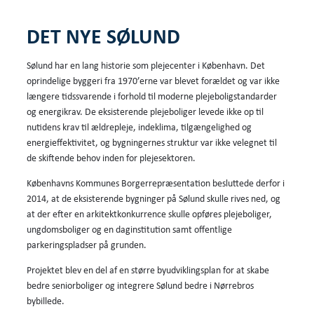
DET NYE SØLUND
Sølund har en lang historie som plejecenter i København. Det
oprindelige byggeri fra 1970’erne var blevet forældet og var ikke
længere tidssvarende i forhold til moderne plejeboligstandarder
og energikrav. De eksisterende plejeboliger levede ikke op til
nutidens krav til ældrepleje, indeklima, tilgængelighed og
energieffektivitet, og bygningernes struktur var ikke velegnet til
de skiftende behov inden for plejesektoren.
Københavns Kommunes Borgerrepræsentation besluttede derfor i
2014, at de eksisterende bygninger på Sølund skulle rives ned, og
at der efter en arkitektkonkurrence skulle opføres plejeboliger,
ungdomsboliger og en daginstitution samt offentlige
parkeringspladser på grunden.
Projektet blev en del af en større byudviklingsplan for at skabe
bedre seniorboliger og integrere Sølund bedre i Nørrebros
bybillede.