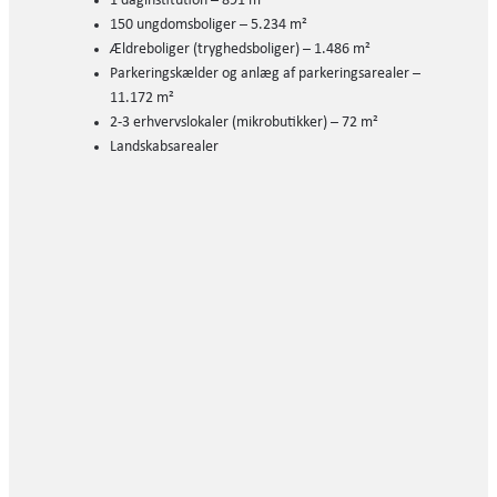
1 daginstitution – 891 m²
150 ungdomsboliger – 5.234 m²
Ældreboliger (tryghedsboliger) – 1.486 m²
Parkeringskælder og anlæg af parkeringsarealer –
11.172 m²
2-3 erhvervslokaler (mikrobutikker) – 72 m²
Landskabsarealer