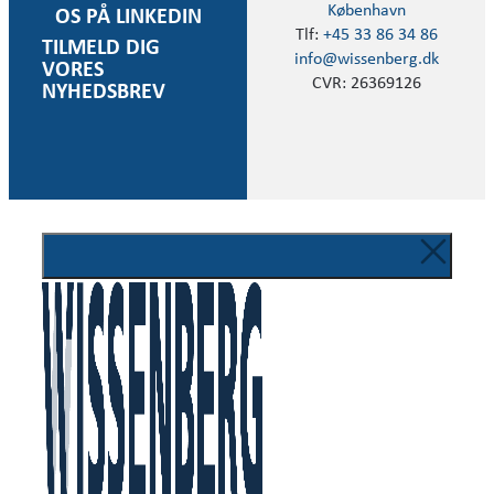
København
OS PÅ LINKEDIN
Tlf:
+45 33 86 34 86
TILMELD DIG
info@wissenberg.dk
VORES
CVR: 26369126
NYHEDSBREV