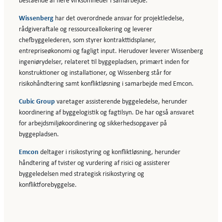
bestående af flere virksomheder i samarbejde.
Wissenberg
har det overordnede ansvar for projektledelse,
rådgiveraftale og ressourceallokering og leverer
chefbyggelederen, som styrer kontrakttidsplaner,
entrepriseøkonomi og fagligt input. Herudover leverer Wissenberg
ingeniørydelser, relateret til byggepladsen, primært inden for
konstruktioner og installationer, og Wissenberg står for
risikohåndtering samt konfliktløsning i samarbejde med Emcon.
Cubic Group
varetager assisterende byggeledelse, herunder
koordinering af byggelogistik og fagtilsyn. De har også ansvaret
for arbejdsmiljøkoordinering og sikkerhedsopgaver på
byggepladsen.
Emcon
deltager i risikostyring og konfliktløsning, herunder
håndtering af tvister og vurdering af risici og assisterer
byggeledelsen med strategisk risikostyring og
konfliktforebyggelse.