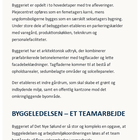
Byggeriet er opdelt i to hovedetaper med tre afleveringer.
Plejecentret opføres som en femetagers karré, mens
ungdomsboligerne bygges som en særskilt seksetagers bygning.
Under store dele af bebyggelsen etableres en parkeringskælder
med varegård, produktionskøkken, teknikrum og
personalefaciliteter.
Byggeriet har et arkitektonisk udtryk, der kombinerer
præfabrikerede betonelementer med teglfacader og lette
facadebeklædninger. Tagfladerne kommer til at bestå af
opholdsarealer, sedumbelagte områder og solcellepaneler.
Der etableres et indre gårdrum, som skal skabe et grønt og
indbydende miljø, samt en offentlig kantzone mod det
omkringliggende byområde.
BYGGELEDELSEN – ET TEAMARBEJDE
Byggeriet af Det Nye Sølund er så stor og kompleks en opgave, at
byggeledelsen og arbejdsmiljøkoordineringen løses af et team