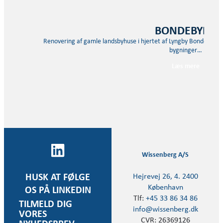
BONDEBYEN
Renovering af gamle landsbyhuse i hjertet af Lyngby Bondebyen i
bygninger…
Læs mere
Wissenberg A/S
Hejrevej 26, 4. 2400
HUSK AT FØLGE
København
OS PÅ LINKEDIN
Tlf:
+45 33 86 34 86
TILMELD DIG
info@wissenberg.dk
VORES
CVR: 26369126