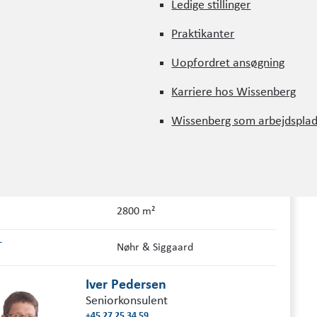
Ledige stillinger
PROJEKT INFORMATION
Ledige stillinger
Praktikanter
Praktikanter
Uopfordret ansøgning
RE
Københavns Kommune
Uopfordret ansøgning
Karriere hos Wissenberg
INGS­ROLLE
Ingeniørrådgiver i totalentreprise
Karriere hos Wissenberg
Wissenberg som arbejdspla
2012 - 2019
Wissenberg som arbejdspla
RISESUM
70 mio. kr. ekskl. moms
2800 m²
T
Nøhr & Siggaard
Iver Pedersen
Seniorkonsulent
+45 27 25 34 59