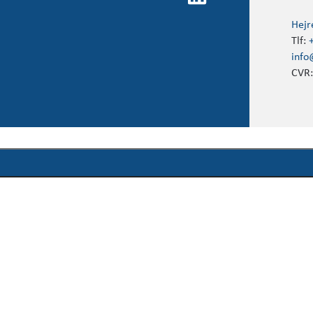
Hejr
Tlf:
info
CVR: