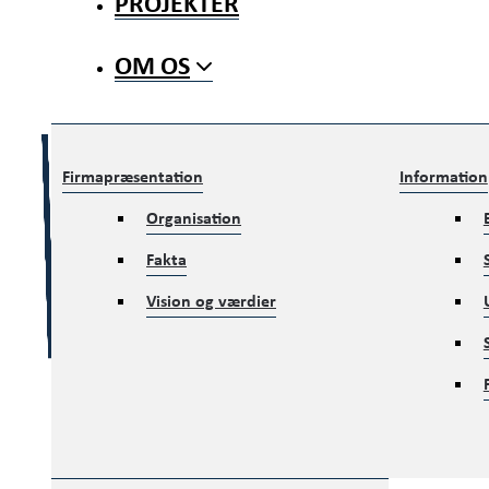
PROJEKTER
OM OS
Firmapræsentation
Information
Organisation
Fakta
Vision og værdier