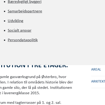
Bæredygtigt byggeri
Bæredygtigt byggeri
Samarbejdspartnere
Samarbejdspartnere
Udvikling
BYGHER
Udvikling
Socialt ansvar
RÅDGIVN
Socialt ansvar
Persondatapolitik
ÅRSTAL
Persondatapolitik
ENTREP
TUTION I TRE ETAGER.
AREAL
 gamle gasværksgrund på Østerbro, hvor
ARKITEK
n. I relation til områdets historie blev der
n gamle silo, der lå på stedet. Institutionen
i lavenergiklasse 2015.
drum med tagterrasser på 1. og 2. sal.