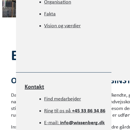
Organisation
Organisation
Fakta
Fakta
Vision og værdier
Vision og værdier
EVENTYRØEN
OPFØRSEL AF NY RUND DAGINSTI
Kontakt
Daginstitutionen ved Sionsgade ligger på den velkendte,
Kontakt
Find medarbejder
naboerne bl.a. er Østre Gasværk Teater og Strandvejsskole
Find medarbejder
stillet krav om, at byggeriet skulle være rundt ligesom de
Ring til os på
+45 33 86 34 86
rummer 20 vuggestue- og børnehavegrupper og er udført 
Ring til os på
+45 33 86 34 86
E-mail:
info@wissenberg.dk
Institutionen er opført i tre etager omkring et indre går