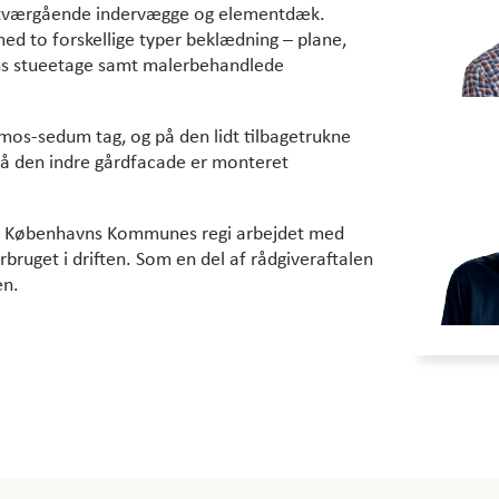
m tværgående indervægge og elementdæk.
d to forskellige typer beklædning – plane,
ns stueetage samt malerbehandlede
 mos-sedum tag, og på den lidt tilbagetrukne
 på den indre gårdfacade er monteret
ng i Københavns Kommunes regi arbejdet med
orbruget i driften. Som en del af rådgiveraftalen
en.