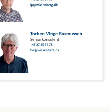
ip@wissenberg.dk
Torben Vinge Rasmussen
Seniorkonsulent
+45 27 25 34 78
tvr@wissenberg.dk