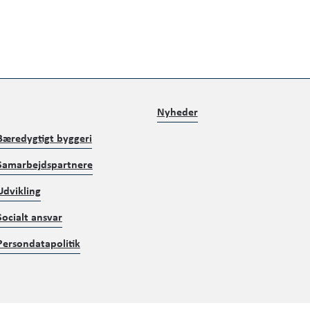
Nyheder
Bæredygtigt byggeri
Samarbejdspartnere
Udvikling
Socialt ansvar
Persondatapolitik