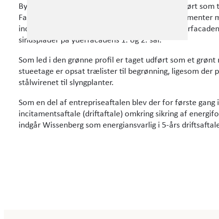
E-mail:
info@wissenberg.dk
Byggeriets bærende betonkonstruktioner er udført so
Facaderne som præfabrikerede, lette facadeelementer me
indfarvede eternitplader på gårdfacaden og yderfacade
sinusplader på yderfacadens 1. og 2. sal.
Som led i den grønne profil er taget udført som et grønt
stueetage er opsat trælister til begrønning, ligesom der
stålwirenet til slyngplanter.
Som en del af entrepriseaftalen blev der for første ga
incitamentsaftale (driftaftale) omkring sikring af energif
indgår Wissenberg som energiansvarlig i 5-års driftsaftal