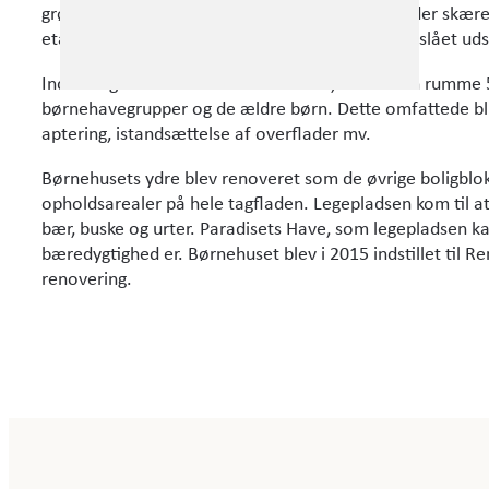
E-mail:
info@wissenberg.dk
grønne taghave via den store, centrale trappe, der skære
etage er der indrettet et grønt uderum med storslået udsig
Indvendigt blev huset totalrenoveret, så det kan rumme
børnehavegrupper og de ældre børn. Dette omfattede bl.a
aptering, istandsættelse af overflader mv.
Børnehusets ydre blev renoveret som de øvrige boligblok
opholdsarealer på hele tagfladen. Legepladsen kom til at
bær, buske og urter. Paradisets Have, som legepladsen ka
bæredygtighed er. Børnehuset blev i 2015 indstillet til 
renovering.