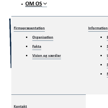
OM OS
Firmapræsentation
Information
Organisation
Fakta
Vision og værdier
Kontakt