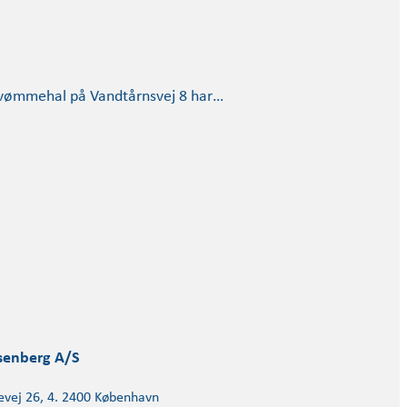
svømmehal på Vandtårnsvej 8 har…
senberg A/S
evej 26, 4. 2400 København