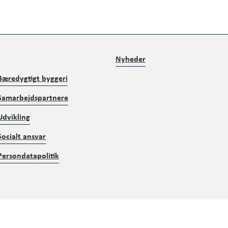
Nyheder
Bæredygtigt byggeri
Samarbejdspartnere
Udvikling
Socialt ansvar
Persondatapolitik