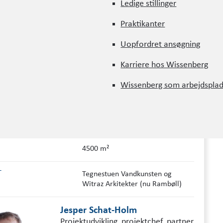
Ledige stillinger
PROJEKT INFORMATION
Ledige stillinger
Praktikanter
Praktikanter
Uopfordret ansøgning
RE
Bo-Vita (tidl. Lejerbo København)
Uopfordret ansøgning
Karriere hos Wissenberg
INGS­ROLLE
Totalrådgiver
Karriere hos Wissenberg
Wissenberg som arbejdspla
2011 - 2013
Wissenberg som arbejdspla
RISESUM
85 mio. kr.
4500 m²
T
Tegnestuen Vandkunsten og
Witraz Arkitekter (nu Rambøll)
Jesper Schat-Holm
Projektudvikling, projektchef, partner