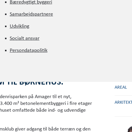
Bæredygtigt byggeri
Bæredygtigt byggeri
Samarbejdspartnere
Samarbejdspartnere
Udvikling
BYGHER
Udvikling
Socialt ansvar
RÅDGIVN
Socialt ansvar
Persondatapolitik
ÅRSTAL
Persondatapolitik
ENTREP
M TIL BØRNEHUS.
AREAL
enrisparken på Amager til et nyt,
ARKITEK
3.400 m² betonelementbyggeri i fire etager
ehuset omfattede både ind- og udvendige
msklub giver adgang til både terræn og den