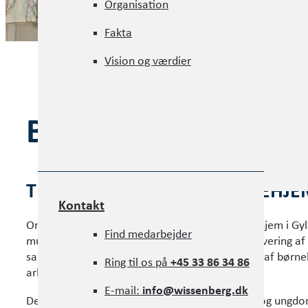
Organisation
Organisation
Fakta
Fakta
Vision og værdier
Vision og værdier
BØRNEHUSET GAIA
TRANSFORMATION AF PLEJEHJE
Kontakt
Ombygningen af det gamle utidssvarende plejehjem i Gyld
Kontakt
Find medarbejder
multifunktionelt børnehus omfattede totalrenovering af 
Find medarbejder
samt renovering af 1.100 m² tag. Renoveringen af børn
Ring til os på
+45 33 86 34 86
arbejder.
Ring til os på
+45 33 86 34 86
E-mail:
info@wissenberg.dk
De tre etager med daginstitutioner, fritidshjem og ungdo