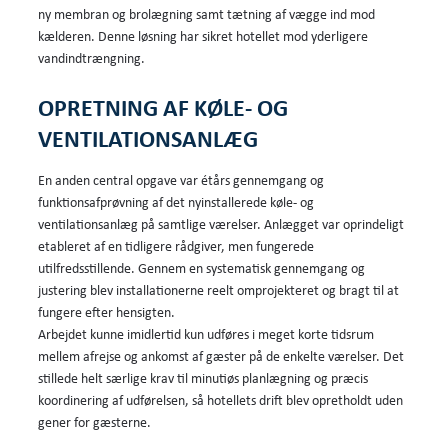
ny membran og brolægning samt tætning af vægge ind mod
kælderen. Denne løsning har sikret hotellet mod yderligere
vandindtrængning.
OPRETNING AF KØLE- OG
VENTILATIONSANLÆG
En anden central opgave var étårs gennemgang og
funktionsafprøvning af det nyinstallerede køle- og
ventilationsanlæg på samtlige værelser. Anlægget var oprindeligt
etableret af en tidligere rådgiver, men fungerede
utilfredsstillende. Gennem en systematisk gennemgang og
justering blev installationerne reelt omprojekteret og bragt til at
fungere efter hensigten.
Arbejdet kunne imidlertid kun udføres i meget korte tidsrum
mellem afrejse og ankomst af gæster på de enkelte værelser. Det
stillede helt særlige krav til minutiøs planlægning og præcis
koordinering af udførelsen, så hotellets drift blev opretholdt uden
gener for gæsterne.