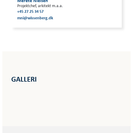
Merete Nielsen
Projektchef, arkitekt m.a.a.
+45 27 25 34 57
mni@wissenberg.dk
GALLERI