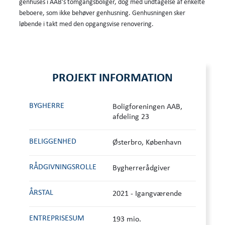
genhuses i AAB’s tomgangsboliger, dog med undtagelse af enkelte
beboere, som ikke behøver genhusning. Genhusningen sker
løbende i takt med den opgangsvise renovering.
PROJEKT INFORMATION
BYGHERRE
Boligforeningen AAB,
afdeling 23
BELIGGENHED
Østerbro, København
RÅDGIVNINGS­ROLLE
Bygherrerådgiver
ÅRSTAL
2021 - Igangværende
ENTREPRISESUM
193 mio.