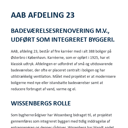
AAB AFDELING 23
BADEVÆRELSESRENOVERING M.V.,
UDFØRT SOM INTEGRERET BYGGERI.
AAB, afdeling 23, består af fire karréer med i alt 388 boliger på
Østerbro i København. Karréerne, som er opført i 1925, har et
klassisk udtryk. Afdelingen er udfordret af små og utidssvarende
badeværelser, der ofte er placeret centralt i boligen og har
utilstrækkelig ventilation. Målet med projektet er at modernisere
boligerne med nye eller istandsatte badeværelser samt at
reducere forbruget af vand, varme og el.
WISSENBERGS ROLLE
Som bygherrerådgiver har Wissenberg bidraget til, at projektet
gennemføres som integreret byggeri med tidlig inddragelse af
entreprenøren og dennes rådgiver. Wissenberg har blandt andet