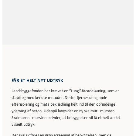
FÅR ET HELT NYT UDTRYK
Landsbyggefonden har krævet en ”tung” facadeløsning, som er
stabil og med kendte metoder. Derfor fjernes den gamle
efterisolering og metalbeklædning helt ind til den oprindelige
ydervæg af beton. Udenpå laves der en ny skalmur i mursten.
Skalmuren i mursten betyder, at bebyggelsen vil få et helt andet
visuelt udtryk.
Der skal udføres en grøn screening af bebyggelsen, men da