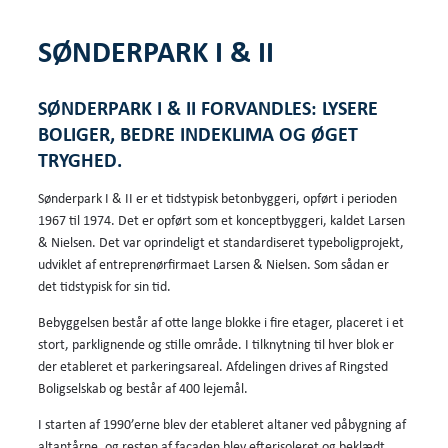
SØNDERPARK I & II
SØNDERPARK I & II FORVANDLES: LYSERE
BOLIGER, BEDRE INDEKLIMA OG ØGET
TRYGHED.
Sønderpark I & II er et tidstypisk betonbyggeri, opført i perioden
1967 til 1974. Det er opført som et konceptbyggeri, kaldet Larsen
& Nielsen. Det var oprindeligt et standardiseret typeboligprojekt,
udviklet af entreprenørfirmaet Larsen & Nielsen. Som sådan er
det tidstypisk for sin tid.
Bebyggelsen består af otte lange blokke i fire etager, placeret i et
stort, parklignende og stille område. I tilknytning til hver blok er
der etableret et parkeringsareal. Afdelingen drives af Ringsted
Boligselskab og består af 400 lejemål.
I starten af 1990’erne blev der etableret altaner ved påbygning af
altantårne, og resten af facaden blev efterisoleret og beklædt