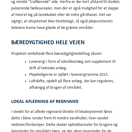
og mindst ”trafikerede” side. Herfra er der kort afstand til stedets
pulserende fællesarealer, men der er også mulighed for at slappe
af med et kig på landskabet eller de indre gårdhaver. Det var
vigtigt, at stisystemet blev tilrettelagt, så også plejecenterets
beboere kunne have glæde af de grønne områder.
BÆREDYGTIGHED HELE VEJEN
Projektet omfattede flere bæredygtighedstiltag såsom:
Lavenergi i form af solcelleanlæg som supplement til
drift af tekniske anlæg.
Plejeboligerne er opført i lavenergiramme 2015.
Luftskifte, opdelt på flere anlæg, der kan reguleres,
afhængig af brugen af området.
LOKAL AFLEDNING AF REGNVAND
I stedet for at aflede regnvand direkte til kloaksystemet føres
dette i åbne render frem til mindre vandhuller, hvor vandet
nedsiver/fordamper. Dette skaber opholdsarealer for brugere og
legesteder for områdets børn, og der sikres levesteder for de