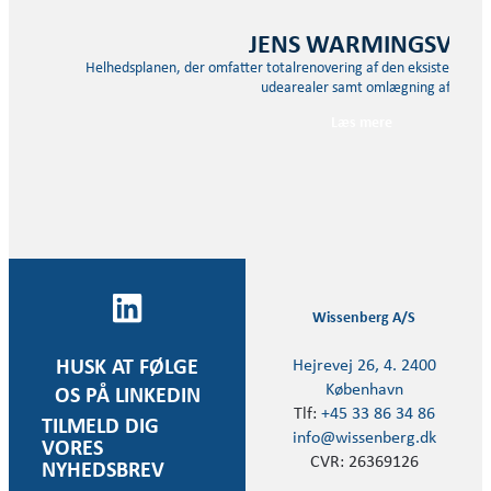
JENS WARMINGSVEJ
Helhedsplanen, der omfatter totalrenovering af den eksisterende 
udearealer samt omlægning af…
Læs mere
Wissenberg A/S
Hejrevej 26, 4. 2400
HUSK AT FØLGE
København
OS PÅ LINKEDIN
Tlf:
+45 33 86 34 86
TILMELD DIG
info@wissenberg.dk
VORES
CVR: 26369126
NYHEDSBREV