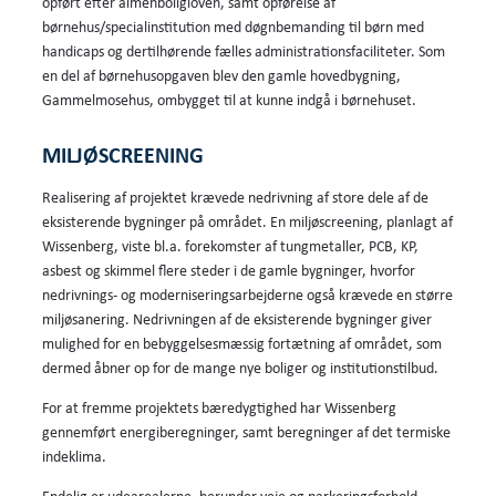
opført efter almenboligloven, samt opførelse af
børnehus/specialinstitution med døgnbemanding til børn med
handicaps og dertilhørende fælles administrationsfaciliteter. Som
en del af børnehusopgaven blev den gamle hovedbygning,
Gammelmosehus, ombygget til at kunne indgå i børnehuset.
MILJØSCREENING
Realisering af projektet krævede nedrivning af store dele af de
eksisterende bygninger på området. En miljøscreening, planlagt af
Wissenberg, viste bl.a. forekomster af tungmetaller, PCB, KP,
asbest og skimmel flere steder i de gamle bygninger, hvorfor
nedrivnings- og moderniseringsarbejderne også krævede en større
miljøsanering. Nedrivningen af de eksisterende bygninger giver
mulighed for en bebyggelsesmæssig fortætning af området, som
dermed åbner op for de mange nye boliger og institutionstilbud.
For at fremme projektets bæredygtighed har Wissenberg
gennemført energiberegninger, samt beregninger af det termiske
indeklima.