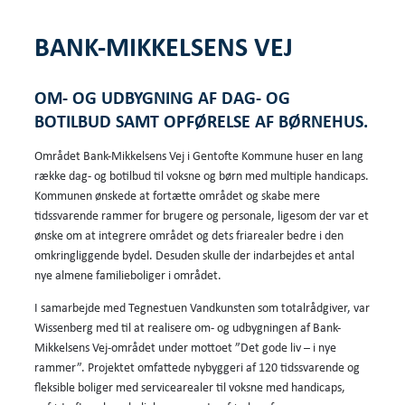
BANK-MIKKELSENS VEJ
OM- OG UDBYGNING AF DAG- OG
BOTILBUD SAMT OPFØRELSE AF BØRNEHUS.
Området Bank-Mikkelsens Vej i Gentofte Kommune huser en lang
række dag- og botilbud til voksne og børn med multiple handicaps.
Kommunen ønskede at fortætte området og skabe mere
tidssvarende rammer for brugere og personale, ligesom der var et
ønske om at integrere området og dets friarealer bedre i den
omkringliggende bydel. Desuden skulle der indarbejdes et antal
nye almene familieboliger i området.
I samarbejde med Tegnestuen Vandkunsten som totalrådgiver, var
Wissenberg med til at realisere om- og udbygningen af Bank-
Mikkelsens Vej-området under mottoet ”Det gode liv – i nye
rammer”. Projektet omfattede nybyggeri af 120 tidssvarende og
fleksible boliger med servicearealer til voksne med handicaps,