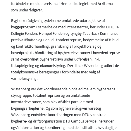
forbindelse med opførelsen af Hempel Kollegiet med Arkitema
som underrådgiver.
Bygherrerådgivningsydelserne omfattede udarbejdelse af
byggeprogram i samarbejde med interessenter, herunder DTU, H-
Kollegie Fonden, Hempel Fonden og Lyngby-Taaarbæk Kommune,
prækvalifikation og udbud i totalentreprise, bedømmelse af tilbud
og kontraktforhandling, granskning af projektforslag og
hovedprojekt, håndtering af bygherreleverancer i hovedentreprise
samt overordnet bygherretilsyn under udførelsen, inkl.
tidsopfølgning og økonomistyring. Dertil har Wissenberg udført de
totaløkonomiske beregninger i forbindelse med valg af
varmeforsyning.
Wissenberg var det koordinerende bindeled mellem bygherrens
styregruppe, totalentreprisen og en omfattende
inventarleverance, som blev afviklet parallelt med
bygningsarbejderne. Og som bygherrerådgiver varetog
Wissenberg endvidere koordineringen med DTU’s centrale
bygherre- og driftsorganisation DTU Campus Service, herunder
også information og koordinering med de institutter, hvis daglige