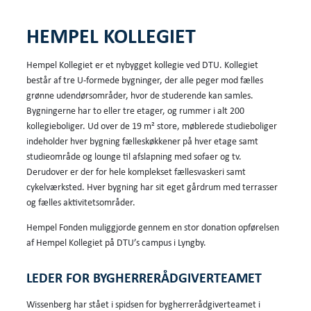
HEMPEL KOLLEGIET
Hempel Kollegiet er et nybygget kollegie ved DTU. Kollegiet
består af tre U-formede bygninger, der alle peger mod fælles
grønne udendørsområder, hvor de studerende kan samles.
Bygningerne har to eller tre etager, og rummer i alt 200
kollegieboliger. Ud over de 19 m² store, møblerede studieboliger
indeholder hver bygning fælleskøkkener på hver etage samt
studieområde og lounge til afslapning med sofaer og tv.
Derudover er der for hele komplekset fællesvaskeri samt
cykelværksted. Hver bygning har sit eget gårdrum med terrasser
og fælles aktivitetsområder.
Hempel Fonden muliggjorde gennem en stor donation opførelsen
af Hempel Kollegiet på DTU’s campus i Lyngby.
LEDER FOR BYGHERRERÅDGIVERTEAMET
Wissenberg har stået i spidsen for bygherrerådgiverteamet i