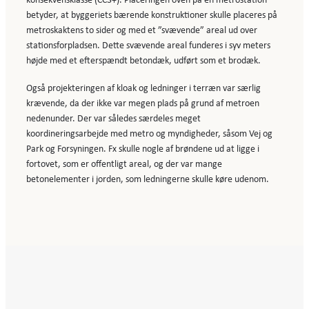
konsekvensklasse (CC3+). Placeringen oven på en metrostation
betyder, at byggeriets bærende konstruktioner skulle placeres på
metroskaktens to sider og med et ”svævende” areal ud over
stationsforpladsen. Dette svævende areal funderes i syv meters
højde med et efterspændt betondæk, udført som et brodæk.
Også projekteringen af kloak og ledninger i terræn var særlig
krævende, da der ikke var megen plads på grund af metroen
nedenunder. Der var således særdeles meget
koordineringsarbejde med metro og myndigheder, såsom Vej og
Park og Forsyningen. Fx skulle nogle af brøndene ud at ligge i
fortovet, som er offentligt areal, og der var mange
betonelementer i jorden, som ledningerne skulle køre udenom.