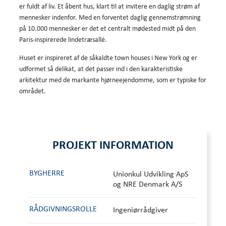
er fuldt af liv. Et åbent hus, klart til at invitere en daglig strøm af
mennesker indenfor. Med en forventet daglig gennemstrømning
på 10.000 mennesker er det et centralt mødested midt på den
Paris-inspirerede lindetræsallé.
Huset er inspireret af de såkaldte town houses i New York og er
udformet så delikat, at det passer ind i den karakteristiske
arkitektur med de markante hjørneejendomme, som er typiske for
området.
PROJEKT INFORMATION
BYGHERRE
Unionkul Udvikling ApS
og NRE Denmark A/S
RÅDGIVNINGS­ROLLE
Ingeniørrådgiver