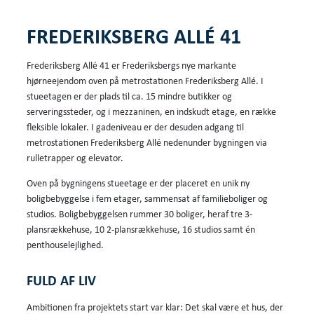
FREDERIKSBERG ALLÉ 41
Frederiksberg Allé 41 er Frederiksbergs nye markante
hjørneejendom oven på metrostationen Frederiksberg Allé. I
stueetagen er der plads til ca. 15 mindre butikker og
serveringssteder, og i mezzaninen, en indskudt etage, en række
fleksible lokaler. I gadeniveau er der desuden adgang til
metrostationen Frederiksberg Allé nedenunder bygningen via
rulletrapper og elevator.
Oven på bygningens stueetage er der placeret en unik ny
boligbebyggelse i fem etager, sammensat af familieboliger og
studios. Boligbebyggelsen rummer 30 boliger, heraf tre 3-
plansrækkehuse, 10 2-plansrækkehuse, 16 studios samt én
penthouselejlighed.
FULD AF LIV
Ambitionen fra projektets start var klar: Det skal være et hus, der