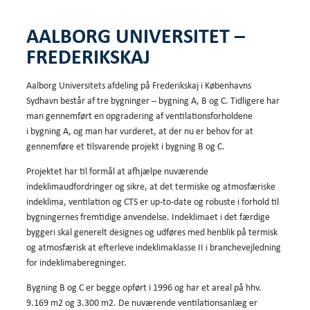
AALBORG UNIVERSITET –
FREDERIKSKAJ
Aalborg Universitets afdeling på Frederikskaj i Københavns
Sydhavn består af tre bygninger – bygning A, B og C. Tidligere har
man gennemført en opgradering af ventilationsforholdene
i bygning A, og man har vurderet, at der nu er behov for at
gennemføre et tilsvarende projekt i bygning B og C.
Projektet har til formål at afhjælpe nuværende
indeklimaudfordringer og sikre, at det termiske og atmosfæriske
indeklima, ventilation og CTS er up-to-date og robuste i forhold til
bygningernes fremtidige anvendelse. Indeklimaet i det færdige
byggeri skal generelt designes og udføres med henblik på termisk
og atmosfærisk at efterleve indeklimaklasse II i branchevejledning
for indeklimaberegninger.
Bygning B og C er begge opført i 1996 og har et areal på hhv.
9.169 m2 og 3.300 m2. De nuværende ventilationsanlæg er