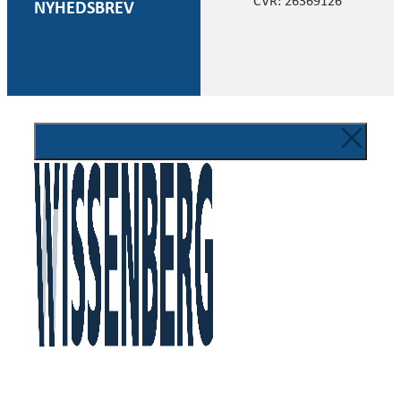
CVR: 26369126
NYHEDSBREV