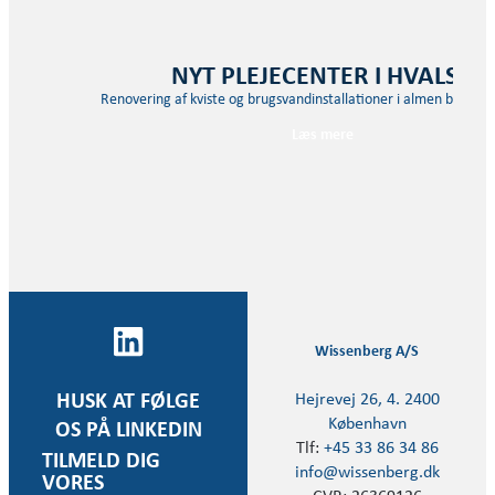
NYT PLEJECENTER I HVALSØ
Renovering af kviste og brugsvandinstallationer i almen boligbe
Læs mere
Wissenberg A/S
Hejrevej 26, 4. 2400
HUSK AT FØLGE
København
OS PÅ LINKEDIN
Tlf:
+45 33 86 34 86
TILMELD DIG
info@wissenberg.dk
VORES