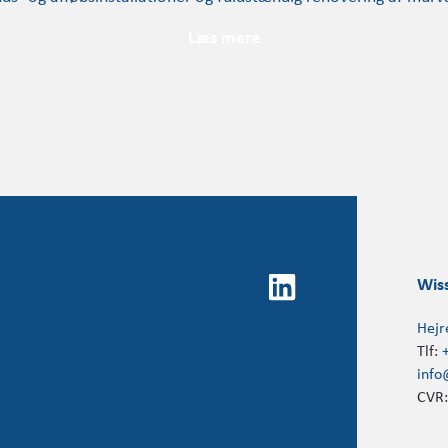
Læs mere
Wis
Hejr
Tlf:
info
CVR: