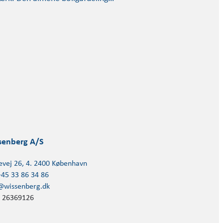
senberg A/S
evej 26, 4. 2400 København
+45 33 86 34 86
@wissenberg.dk
 26369126