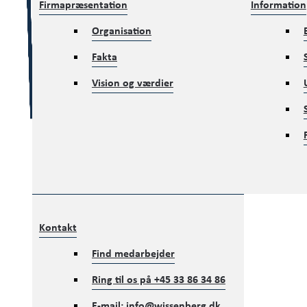
Firmapræsentation
Information
Organisation
Fakta
Vision og værdier
Kontakt
Find medarbejder
Ring til os på
+45 33 86 34 86
E-mail:
info@wissenberg.dk