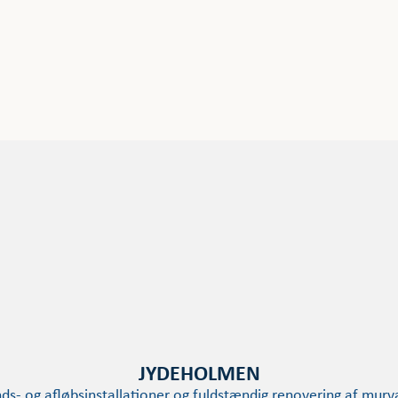
JYDEHOLMEN
nds- og afløbsinstallationer og fuldstændig renovering af mur