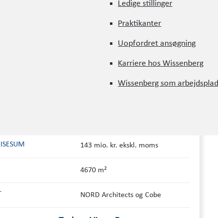
Ledige stillinger
PROJEKT INFORMATION
Ledige stillinger
Praktikanter
Praktikanter
Uopfordret ansøgning
RE
Københavns Kommune
Uopfordret ansøgning
Karriere hos Wissenberg
ENHED
Christianshavn
Karriere hos Wissenberg
Wissenberg som arbejdspla
INGS­ROLLE
Bygherrerådgiver
Wissenberg som arbejdspla
2011 - 2017
RISESUM
143 mio. kr. ekskl. moms
4670 m²
T
NORD Architects og Cobe