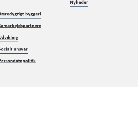
Nyheder
Bæredygtigt byggeri
Samarbejdspartnere
Udvikling
Socialt ansvar
Persondatapolitik