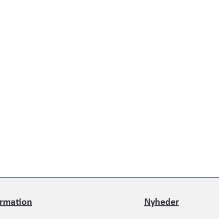
ormation
Nyheder
ormation
Nyheder