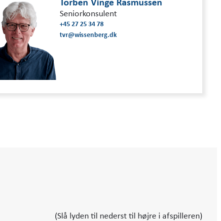
Torben Vinge Rasmussen
Seniorkonsulent
+45 27 25 34 78
tvr@wissenberg.dk
(Slå lyden til nederst til højre i afspilleren)