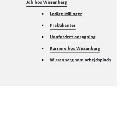
Job hos Wissenberg
Ledige stillinger
Praktikanter
Uopfordret ansøgning
Karriere hos Wissenberg
Wissenberg som arbejdsplads