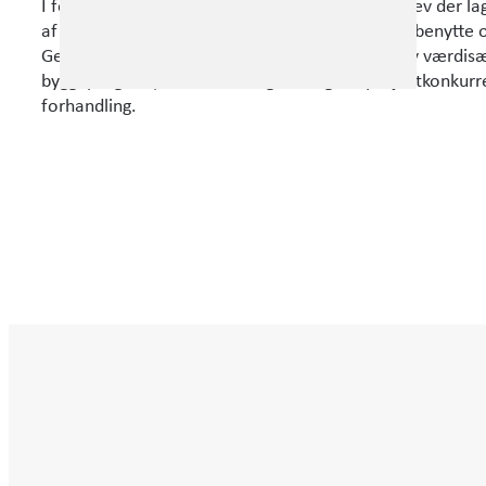
E-mail:
info@wissenberg.dk
I forbindelse med planlægningen af byggeriet blev der lag
af de forældre- og personalegrupper, der skulle benytte 
Gennem workshops og byggeudvalgsmøder blev værdisæt o
byggeprogram, der dannede grundlag for projektkonkurr
forhandling.