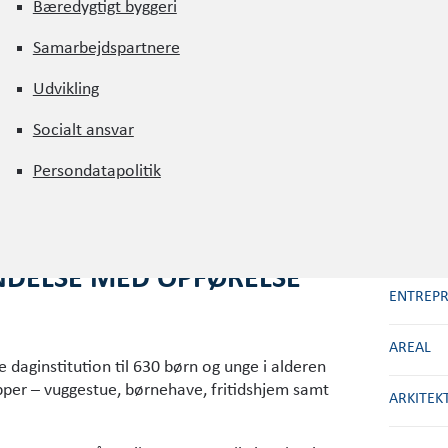
Bæredygtigt byggeri
Bæredygtigt byggeri
Samarbejdspartnere
Samarbejdspartnere
Udvikling
BYGHER
Udvikling
Socialt ansvar
BELIGG
Socialt ansvar
Persondatapolitik
NSESSEGADE
RÅDGIVN
Persondatapolitik
ÅRSTAL
NDELSE MED OPFØRELSE
ENTREP
AREAL
daginstitution til 630 børn og unge i alderen
per – vuggestue, børnehave, fritidshjem samt
ARKITEK