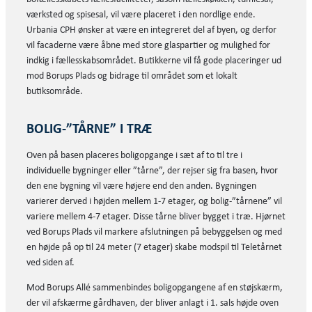
værksted og spisesal, vil være placeret i den nordlige ende.
Urbania CPH ønsker at være en integreret del af byen, og derfor
vil facaderne være åbne med store glaspartier og mulighed for
indkig i fællesskabsområdet. Butikkerne vil få gode placeringer ud
mod Borups Plads og bidrage til området som et lokalt
butiksområde.
BOLIG-”TÅRNE” I TRÆ
Oven på basen placeres boligopgange i sæt af to til tre i
individuelle bygninger eller ”tårne”, der rejser sig fra basen, hvor
den ene bygning vil være højere end den anden. Bygningen
varierer derved i højden mellem 1-7 etager, og bolig-”tårnene” vil
variere mellem 4-7 etager. Disse tårne bliver bygget i træ. Hjørnet
ved Borups Plads vil markere afslutningen på bebyggelsen og med
en højde på op til 24 meter (7 etager) skabe modspil til Teletårnet
ved siden af.
Mod Borups Allé sammenbindes boligopgangene af en støjskærm,
der vil afskærme gårdhaven, der bliver anlagt i 1. sals højde oven