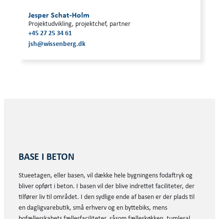
Jesper Schat-Holm
Projektudvikling, projektchef, partner
+45 27 25 34 61
jsh@wissenberg.dk
BASE I BETON
Stueetagen, eller basen, vil dække hele bygningens fodaftryk og
bliver opført i beton. I basen vil der blive indrettet faciliteter, der
tilfører liv til området. I den sydlige ende af basen er der plads til
en dagligvarebutik, små erhverv og en byttebiks, mens
bofællesskabets fællesfaciliteter, såsom fælleskøkken, tumlesal,