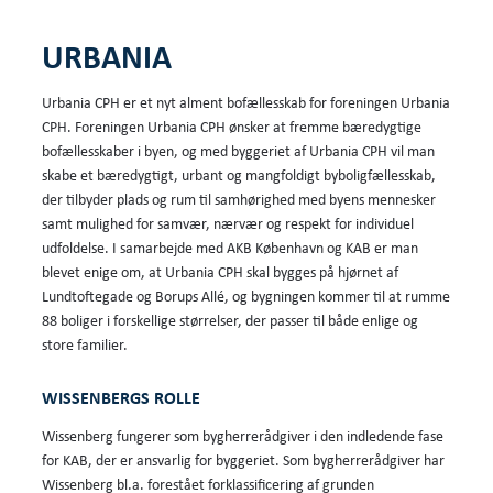
URBANIA
Urbania CPH er et nyt alment bofællesskab for foreningen Urbania
CPH. Foreningen Urbania CPH ønsker at fremme bæredygtige
bofællesskaber i byen, og med byggeriet af Urbania CPH vil man
skabe et bæredygtigt, urbant og mangfoldigt byboligfællesskab,
der tilbyder plads og rum til samhørighed med byens mennesker
samt mulighed for samvær, nærvær og respekt for individuel
udfoldelse. I samarbejde med AKB København og KAB er man
blevet enige om, at Urbania CPH skal bygges på hjørnet af
Lundtoftegade og Borups Allé, og bygningen kommer til at rumme
88 boliger i forskellige størrelser, der passer til både enlige og
store familier.
WISSENBERGS ROLLE
Wissenberg fungerer som bygherrerådgiver i den indledende fase
for KAB, der er ansvarlig for byggeriet. Som bygherrerådgiver har
Wissenberg bl.a. forestået forklassificering af grunden