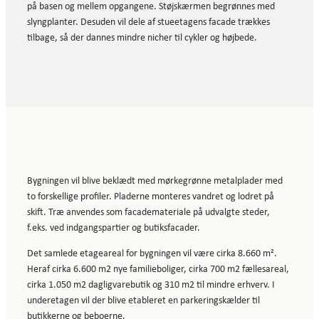
på basen og mellem opgangene. Støjskærmen begrønnes med
slyngplanter. Desuden vil dele af stueetagens facade trækkes
tilbage, så der dannes mindre nicher til cykler og højbede.
Bygningen vil blive beklædt med mørkegrønne metalplader med
to forskellige profiler. Pladerne monteres vandret og lodret på
skift. Træ anvendes som facademateriale på udvalgte steder,
f.eks. ved indgangspartier og butiksfacader.
Det samlede etageareal for bygningen vil være cirka 8.660 m².
Heraf cirka 6.600 m2 nye familieboliger, cirka 700 m2 fællesareal,
cirka 1.050 m2 dagligvarebutik og 310 m2 til mindre erhverv. I
underetagen vil der blive etableret en parkeringskælder til
butikkerne og beboerne.