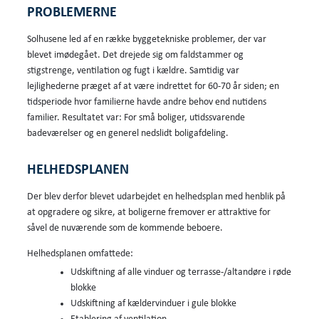
PROBLEMERNE
Solhusene led af en række byggetekniske problemer, der var
blevet imødegået. Det drejede sig om faldstammer og
stigstrenge, ventilation og fugt i kældre. Samtidig var
lejlighederne præget af at være indrettet for 60-70 år siden; en
tidsperiode hvor familierne havde andre behov end nutidens
familier. Resultatet var: For små boliger, utidssvarende
badeværelser og en generel nedslidt boligafdeling.
HELHEDSPLANEN
Der blev derfor blevet udarbejdet en helhedsplan med henblik på
at opgradere og sikre, at boligerne fremover er attraktive for
såvel de nuværende som de kommende beboere.
Helhedsplanen omfattede:
Udskiftning af alle vinduer og terrasse-/altandøre i røde
blokke
Udskiftning af kældervinduer i gule blokke