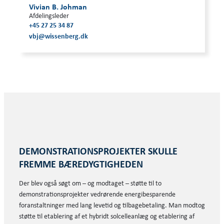
Vivian B. Johman
Afdelingsleder
+45 27 25 34 87
vbj@wissenberg.dk
DEMONSTRATIONSPROJEKTER SKULLE
FREMME BÆREDYGTIGHEDEN
Der blev også søgt om – og modtaget – støtte til to
demonstrationsprojekter vedrørende energibesparende
foranstaltninger med lang levetid og tilbagebetaling. Man modtog
støtte til etablering af et hybridt solcelleanlæg og etablering af