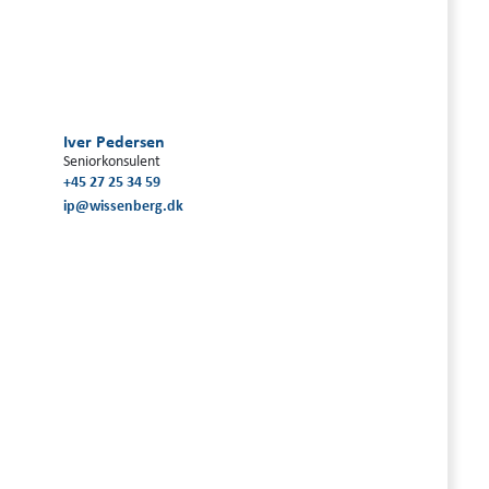
Iver Pedersen
Seniorkonsulent
+45 27 25 34 59
ip@wissenberg.dk