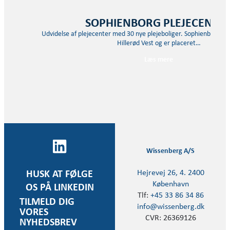
SOPHIENBORG PLEJECENTE
Udvidelse af plejecenter med 30 nye plejeboliger. Sophienborg Ple
Hillerød Vest og er placeret…
Læs mere
Wissenberg A/S
Hejrevej 26, 4. 2400
HUSK AT FØLGE
København
OS PÅ LINKEDIN
Tlf:
+45 33 86 34 86
TILMELD DIG
info@wissenberg.dk
VORES
CVR: 26369126
NYHEDSBREV