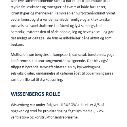
Den nye sammenbindende rambla har et unikt potentiale til at
styrke fællesskaber og synergier på tværs af både faciliteter,
idrætstyper og mennesker. Ramblaen er nu førstehåndsindtrykket
ved ankomst og styrker den samlede rumlige og arkitektoniske
oplevelse af sportshallerne i et åbent og lyst samlingssted.
Samtidig inviterer den til både ophold, leg og bevægelse – og gør
det muligt at deltage i de fysiske udfoldelser både aktivt og som
beskuer.
Multisalen kan benyttes til kampsport, dansesal, bordtennis, yoga,
konferencer, kulturarrangementer og lignende. Der blev også
tilføjet tilhørende servicefaciliteter, en ny køkkenbygning,
selskabslokaler, omdannelse af caféområdet til opvarmningsareal
samt en lille sal til styrketræning.
WISSENBERGS ROLLE
Wissenberg var underrådgiver til RUBOW arkitekter A/S på
opgaven og stod for projektering og fagtilsyn med el-, VVS-,
ventilation- og konstruktionsentrepriserne.