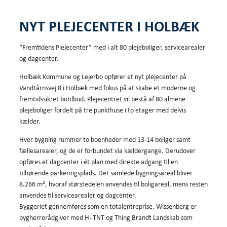
NYT PLEJECENTER I HOLBÆK
“Fremtidens Plejecenter” med i alt 80 plejeboliger, servicearealer
og dagcenter.
Holbæk Kommune og Lejerbo opfører et nyt plejecenter på
Vandtårnsvej 8 i Holbæk med fokus på at skabe et moderne og
fremtidssikret botilbud. Plejecentret vil bestå af 80 almene
plejeboliger fordelt på tre punkthuse i to etager med delvis
kælder.
Hver bygning rummer to boenheder med 13-14 boliger samt
fællesarealer, og de er forbundet via kældergange. Derudover
opføres et dagcenter i ét plan med direkte adgang til en
tilhørende parkeringsplads. Det samlede bygningsareal bliver
8.266 m², hvoraf størstedelen anvendes til boligareal, mens resten
anvendes til servicearealer og dagcenter.
Byggeriet gennemføres som en totalentreprise. Wissenberg er
bygherrerådgiver med H+TNT og Thing Brandt Landskab som