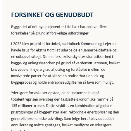
FORSINKET OG GENUDBUDT
Byggeriet af det nye plejecenter i Holbæk har oplevet flere
forsinkelser på grund af forskellige udfordringer.
I 2022 blev projektet forsinket, da Holbæk Kommune og Lejerbo
havde brug for ekstra tid til at udarbejde en samarbejdsaftale og
en udbudsstrategi. Denne forsinkelse skyldtes stor usikkerhed i
bygge- og anlægsbranchen på grund af verdenssituationen, hvilket
krævede en højere grad af dialog og forståelse mellem de
involverede parter for at skabe en realiserbar udbuds- og
byggeproces og holde entrepriseudgifterne så lave som muligt.
Yderligere forsinkelser opstod, da de indkomne bud på
totalentreprisen oversteg den fastsatte økonomiske ramme på
135 millioner kroner. Dette skyldtes en kombination af globale
prisstigninger på byggematerialer, rekordhøje energipriser og den
generelle økonomiske udvikling. Som følge heraf blev udbuddet
annulleret og måtte gentages, hvilket medførte en yderligere