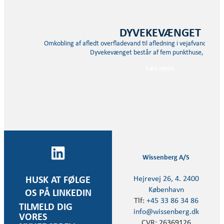
DYVEKEVÆNGET
Omkobling af afledt overfladevand til afledning i vejafvandings
Dyvekevænget består af fem punkthuse, flanke
Læs mere
Wissenberg A/S
Hejrevej 26, 4. 2400
HUSK AT FØLGE
København
OS PÅ LINKEDIN
Tlf:
+45 33 86 34 86
TILMELD DIG
info@wissenberg.dk
VORES
CVR: 26369126