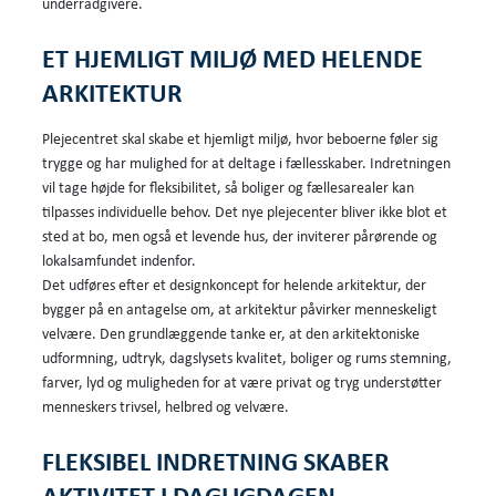
underrådgivere.
ET HJEMLIGT MILJØ MED HELENDE
ARKITEKTUR
Plejecentret skal skabe et hjemligt miljø, hvor beboerne føler sig
trygge og har mulighed for at deltage i fællesskaber. Indretningen
vil tage højde for fleksibilitet, så boliger og fællesarealer kan
tilpasses individuelle behov. Det nye plejecenter bliver ikke blot et
sted at bo, men også et levende hus, der inviterer pårørende og
lokalsamfundet indenfor.
Det udføres efter et designkoncept for helende arkitektur, der
bygger på en antagelse om, at arkitektur påvirker menneskeligt
velvære. Den grundlæggende tanke er, at den arkitektoniske
udformning, udtryk, dagslysets kvalitet, boliger og rums stemning,
farver, lyd og muligheden for at være privat og tryg understøtter
menneskers trivsel, helbred og velvære.
FLEKSIBEL INDRETNING SKABER