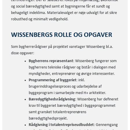
certificeringer. Der er således et fokus på miljømæssig, økonomisk
og social bæredygtighed samt at bygningerne får et sundt og
behageligt indeklima. Materialevalget er nøje udvalgt for at sikre
robusthed og minimalt vedligehold.
WISSENBERGS ROLLE OG OPGAVER
Som bygherrerådgiver på projektet varetager Wissenberg bl.a.
disse opgaver:
Bygherrens repræsentant
: Wissenberg fungerer som
bygherrens tekniske rådgiver og bistår i dialogen med
myndigheder, entreprenører og øvrige interessenter.
Programmering af byggeriet
: inkl.
brugerinddragelsesproces og udarbejdelse af
byggeprogram i samarbejde med H+ arkitekter.
Bæredygtighedsrådgivning
: Wissenberg har defineret
krav til byggeriet bæredygtighed i byggeprogrammet
samt gransket totalentreprenørens
bæredygtighedsprojekt.
Rådgivning i totalentrepriseudbuddet
: Gennemgang