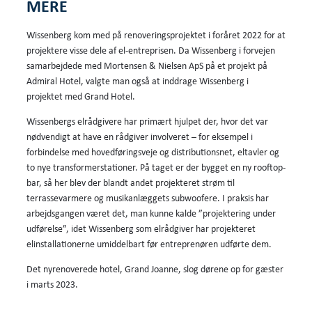
MERE
Wissenberg kom med på renoveringsprojektet i foråret 2022 for at
projektere visse dele af el-entreprisen. Da Wissenberg i forvejen
samarbejdede med Mortensen & Nielsen ApS på et projekt på
Admiral Hotel, valgte man også at inddrage Wissenberg i
projektet med Grand Hotel.
Wissenbergs elrådgivere har primært hjulpet der, hvor det var
nødvendigt at have en rådgiver involveret – for eksempel i
forbindelse med hovedføringsveje og distributionsnet, eltavler og
to nye transformerstationer. På taget er der bygget en ny rooftop-
bar, så her blev der blandt andet projekteret strøm til
terrassevarmere og musikanlæggets subwoofere. I praksis har
arbejdsgangen været det, man kunne kalde ”projektering under
udførelse”, idet Wissenberg som elrådgiver har projekteret
elinstallationerne umiddelbart før entreprenøren udførte dem.
Det nyrenoverede hotel, Grand Joanne, slog dørene op for gæster
i marts 2023.