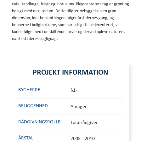
cafe, tandlæge, frisør og it-stue mv. Plejecenterets tag er grønt og
belagt med mos-sedum. Dette tilfører bebyggelsen en grøn
dimension, idet beplantningen følger årstidernes gang, og
beboerne i boligblokkene, som har udsigt til plejecenteret, vil
kunne følge med i de skiftende farver og derved opleve naturens
nærhed i deres dagligdag.
PROJEKT INFORMATION
BYGHERRE
fsb
BELIGGENHED
Amager
RÅDGIVNINGS­ROLLE
Totalrådgiver
ÅRSTAL
2005 - 2010