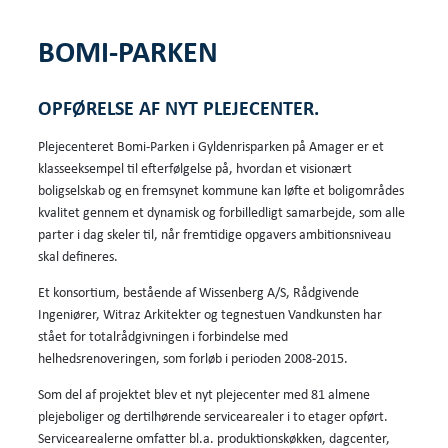
BOMI-PARKEN
OPFØRELSE AF NYT PLEJECENTER.
Plejecenteret Bomi-Parken i Gyldenrisparken på Amager er et
klasseeksempel til efterfølgelse på, hvordan et visionært
boligselskab og en fremsynet kommune kan løfte et boligområdes
kvalitet gennem et dynamisk og forbilledligt samarbejde, som alle
parter i dag skeler til, når fremtidige opgavers ambitionsniveau
skal defineres.
Et konsortium, bestående af Wissenberg A/S, Rådgivende
Ingeniører, Witraz Arkitekter og tegnestuen Vandkunsten har
stået for totalrådgivningen i forbindelse med
helhedsrenoveringen, som forløb i perioden 2008-2015.
Som del af projektet blev et nyt plejecenter med 81 almene
plejeboliger og dertilhørende servicearealer i to etager opført.
Servicearealerne omfatter bl.a. produktionskøkken, dagcenter,