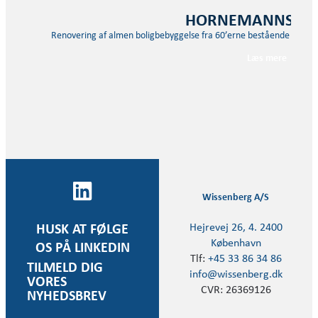
HORNEMANNS V
Renovering af almen boligbebyggelse fra 60’erne bestående af sek
Læs mere
Wissenberg A/S
Hejrevej 26, 4. 2400
HUSK AT FØLGE
København
OS PÅ LINKEDIN
Tlf:
+45 33 86 34 86
TILMELD DIG
info@wissenberg.dk
VORES
CVR: 26369126
NYHEDSBREV