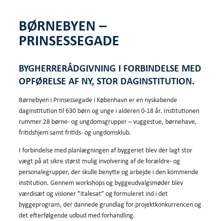
BØRNEBYEN –
PRINSESSEGADE
BYGHERRERÅDGIVNING I FORBINDELSE MED
OPFØRELSE AF NY, STOR DAGINSTITUTION.
Børnebyen i Prinsessegade i København er en nyskabende
daginstitution til 630 børn og unge i alderen 0-18 år. Institutionen
rummer 28 børne- og ungdomsgrupper – vuggestue, børnehave,
fritidshjem samt fritids- og ungdomsklub.
I forbindelse med planlægningen af byggeriet blev der lagt stor
vægt på at sikre størst mulig involvering af de forældre- og
personalegrupper, der skulle benytte og arbejde i den kommende
institution. Gennem workshops og byggeudvalgsmøder blev
værdisæt og visioner ”italesat” og formuleret ind i det
byggeprogram, der dannede grundlag for projektkonkurrencen og
det efterfølgende udbud med forhandling.