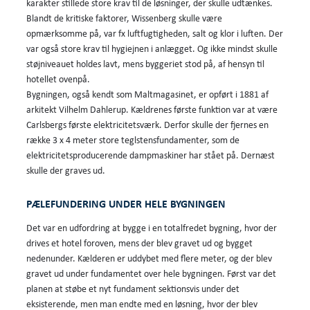
karakter stillede store krav til de løsninger, der skulle udtænkes.
Blandt de kritiske faktorer, Wissenberg skulle være
opmærksomme på, var fx luftfugtigheden, salt og klor i luften. Der
var også store krav til hygiejnen i anlægget. Og ikke mindst skulle
støjniveauet holdes lavt, mens byggeriet stod på, af hensyn til
hotellet ovenpå.
Bygningen, også kendt som Maltmagasinet, er opført i 1881 af
arkitekt Vilhelm Dahlerup. Kældrenes første funktion var at være
Carlsbergs første elektricitetsværk. Derfor skulle der fjernes en
række 3 x 4 meter store teglstensfundamenter, som de
elektricitetsproducerende dampmaskiner har stået på. Dernæst
skulle der graves ud.
PÆLEFUNDERING UNDER HELE BYGNINGEN
Det var en udfordring at bygge i en totalfredet bygning, hvor der
drives et hotel foroven, mens der blev gravet ud og bygget
nedenunder. Kælderen er uddybet med flere meter, og der blev
gravet ud under fundamentet over hele bygningen. Først var det
planen at støbe et nyt fundament sektionsvis under det
eksisterende, men man endte med en løsning, hvor der blev