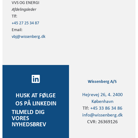
VVS OG ENERGI
Afdelingsleder
Tlf:
+45 27 25 34 87
Email:
vbj@wissenberg.dk
Wissenberg A/S
Hejrevej 26, 4. 2400
HUSK AT FØLGE
København
OS PÅ LINKEDIN
Tlf:
+45 33 86 34 86
TILMELD DIG
info@wissenberg.dk
VORES
CVR: 26369126
NYHEDSBREV