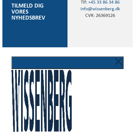
Tlf:
+45 33 86 34 86
TILMELD DIG
info@wissenberg.dk
VORES
CVR: 26369126
NYHEDSBREV