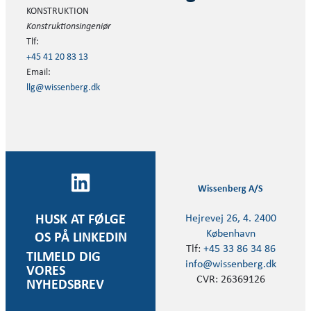
KONSTRUKTION
Konstruktionsingeniør
Tlf:
+45 41 20 83 13
Email:
llg@wissenberg.dk
Wissenberg A/S
Hejrevej 26, 4. 2400
HUSK AT FØLGE
København
OS PÅ LINKEDIN
Tlf:
+45 33 86 34 86
TILMELD DIG
info@wissenberg.dk
VORES
CVR: 26369126
NYHEDSBREV