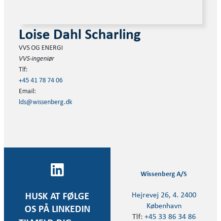
Loise Dahl Scharling
VVS OG ENERGI
VVS-ingeniør
Tlf:
+45 41 78 74 06
Email:
lds@wissenberg.dk
Wissenberg A/S
Hejrevej 26, 4. 2400
HUSK AT FØLGE
København
OS PÅ LINKEDIN
Tlf:
+45 33 86 34 86