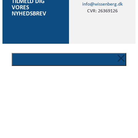
TILMELD DIG
info@wissenberg.dk
VORES
CVR: 26369126
NYHEDSBREV