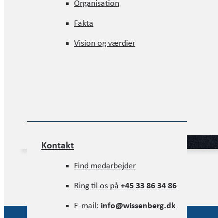
Organisation
Organisation
Fakta
Fakta
Vision og værdier
Vision og værdier
Kontakt
Kontakt
Find medarbejder
Find medarbejder
Ring til os på
+45 33 86 34 86
Ring til os på
+45 33 86 34 86
E-mail:
info@wissenberg.dk