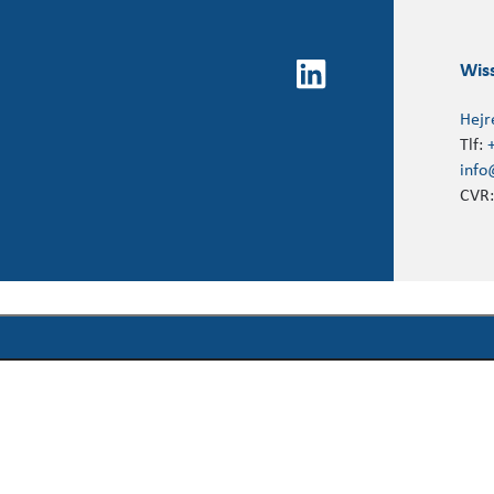
Wis
Hejr
Tlf:
info
CVR: