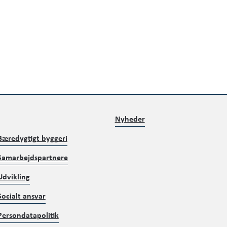
Nyheder
Bæredygtigt byggeri
Samarbejdspartnere
Udvikling
Socialt ansvar
Persondatapolitik