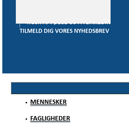
E-mail:
info@wissenberg.dk
HUSK AT FØLGE OS PÅ LINKEDIN
TILMELD DIG VORES NYHEDSBREV
MENNESKER
FAGLIGHEDER