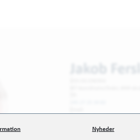
Jakob Fers
VVS OG ENERGI
IKT-koordinator/leder, BIM-des
Tlf:
+45 27 25 34 82
Email:
jf@wissenberg.dk
ormation
Nyheder
ormation
Nyheder