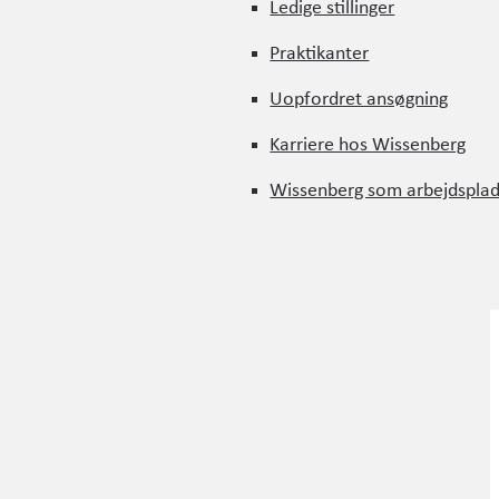
Ledige stillinger
Ledige stillinger
Praktikanter
Praktikanter
Uopfordret ansøgning
Uopfordret ansøgning
Karriere hos Wissenberg
Karriere hos Wissenberg
Wissenberg som arbejdspla
Wissenberg som arbejdspla