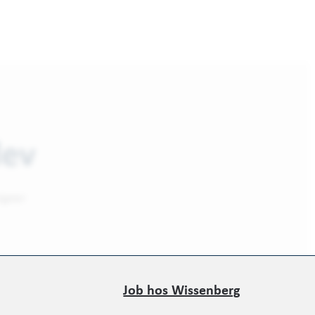
lev
igner
Job hos Wissenberg
Job hos Wissenberg