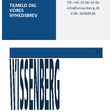
Tlf:
+45 33 86 34 86
TILMELD DIG
info@wissenberg.dk
VORES
CVR: 26369126
NYHEDSBREV