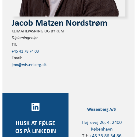
Jacob Matzen Nordstrøm
KLIMATILPASNING OG BYRUM
Diplomingeniør
Tlf:
+45 41 78 74 03
Email:
jmn@wissenberg.dk
Wissenberg A/S
Hejrevej 26, 4. 2400
HUSK AT FØLGE
København
OS PÅ LINKEDIN
Tlf:
+45 33 86 34 86