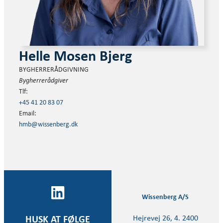
Helle Mosen Bjerg
BYGHERRERÅDGIVNING
Bygherrerådgiver
Tlf:
+45 41 20 83 07
Email:
hmb@wissenberg.dk
Wissenberg A/S
Hejrevej 26, 4. 2400
HUSK AT FØLGE