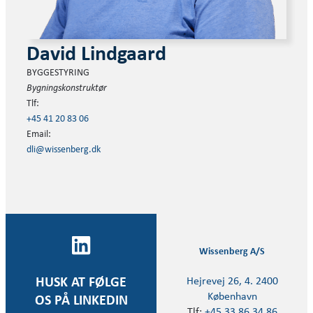
David Lindgaard
BYGGESTYRING
Bygningskonstruktør
Tlf:
+45 41 20 83 06
Email:
dli@wissenberg.dk
Wissenberg A/S
Hejrevej 26, 4. 2400
HUSK AT FØLGE
København
OS PÅ LINKEDIN
Tlf:
+45 33 86 34 86