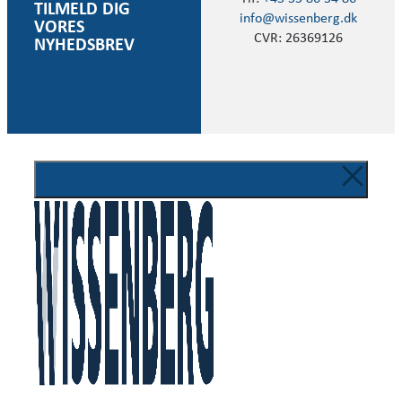
TILMELD DIG
info@wissenberg.dk
VORES
CVR: 26369126
NYHEDSBREV