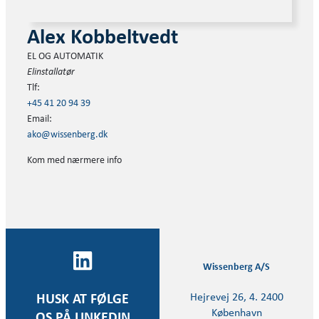
Alex Kobbeltvedt
EL OG AUTOMATIK
Elinstallatør
Tlf:
+45 41 20 94 39
Email:
ako@wissenberg.dk
Kom med nærmere info
Wissenberg A/S
Hejrevej 26, 4. 2400
HUSK AT FØLGE
København
OS PÅ LINKEDIN