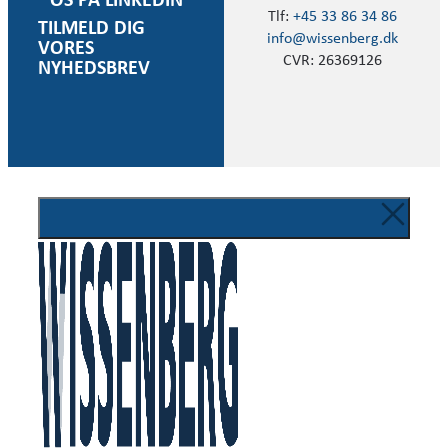
OS PÅ LINKEDIN
Tlf:
+45 33 86 34 86
TILMELD DIG
info@wissenberg.dk
VORES
CVR: 26369126
NYHEDSBREV