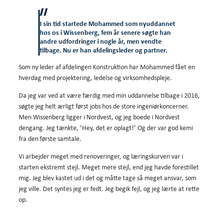
I sin tid startede Mohammed som nyuddannet
hos os i Wissenberg, fem år senere søgte han
andre udfordringer i nogle år, men vendte
tilbage. Nu er han afdelingsleder og partner.
Som ny leder af afdelingen Konstruktion har Mohammed fået en
hverdag med projektering, ledelse og virksomhedspleje.
Da jeg var ved at være færdig med min uddannelse tilbage i 2016,
søgte jeg helt ærligt først jobs hos de store ingeniørkoncerner.
Men Wissenberg ligger i Nordvest, og jeg boede i Nordvest
dengang. Jeg tænkte, ’Hey, det er oplagt!’ Og der var god kemi
fra den første samtale.
Vi arbejder meget med renoveringer, og læringskurven var i
starten ekstremt stejl. Meget mere stejl, end jeg havde forestillet
mig. Jeg blev kastet ud i det og måtte tage så meget ansvar, som
jeg ville. Det syntes jeg er fedt. Jeg begik fejl, og jeg lærte at rette
op.