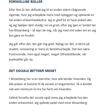
FORSKELLIGE ROLLER
Efter fem år her skiftede jeg til en anden større rådgivende
ingeniør, hvor jeg arbejdede mere med nybyggeri og oplevede en
hel anden virksomhedskultur. Jeg er glad for at have prøvet det,
og jeg hjælper dem stadig i en vis grad, efter jeg igen er landet her
hos Wissenberg – så lejer de mig, når jeg med min viden om en sag
kan gøre en forskel.
Jeg går efter det, der gør mig glad. Nybyg var det, vi lærte på
studiet; renovering er mere et detektivarbejde. Det kan være
frustrerende, men også meget, meget tilfredsstillende, når
puslespillet går op.
DET SOCIALE BETYDER MEGET
I Wissenberg har vi en størrelse, hvor alle kender hinanden. Og
alle prøver at komme til de sociale arrangementer. Så vi kender
nok som minimum to-tre fun facts om hinanden.
Faktisk forsatte det sociale også mens jeg arbejdede hos den
anden virksomhed. Jeg spillede padel med mine Wissenberg-