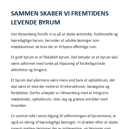
SAMMEN SKABER VI FREMTIDENS
LEVENDE BYRUM
Hos Wissenberg forstår vi os på at skabe æstetiske, funktionelle og
bæredygtige byrum, herunder at udvikle løsninger som
imødekommer de krav der er til byens offentlige rum.
Et godt byrum er et fleksibelt byrum. Det betyder at et byrum skal
være udformet med tanke på tilpasning af forskelligartede
aktiviteter og brugere.
Et byrum skal ydermere være mere end bare et opholdsrum, det
skal være et sted der inviterer til interaktioner, bevægelse og
fordybelse. Derfor arbejder vi i Wissenberg med at integrere
mødesteder, opholdsrum, stier, leg og grønne områder med
hinanden.
En central rolle i vores tilgang til udformningen af byrummene, er
også en sikring af bæredygtige løsninger. Vi stræber efter at skabe
synergi mellem løsninger der er miljøvenlige, og løsninger som