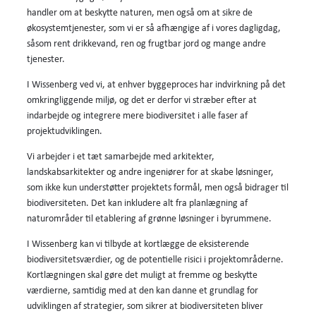
handler om at beskytte naturen, men også om at sikre de
økosystemtjenester, som vi er så afhængige af i vores dagligdag,
såsom rent drikkevand, ren og frugtbar jord og mange andre
tjenester.
I Wissenberg ved vi, at enhver byggeproces har indvirkning på det
omkringliggende miljø, og det er derfor vi stræber efter at
indarbejde og integrere mere biodiversitet i alle faser af
projektudviklingen.
Vi arbejder i et tæt samarbejde med arkitekter,
landskabsarkitekter og andre ingeniører for at skabe løsninger,
som ikke kun understøtter projektets formål, men også bidrager til
biodiversiteten. Det kan inkludere alt fra planlægning af
naturområder til etablering af grønne løsninger i byrummene.
I Wissenberg kan vi tilbyde at kortlægge de eksisterende
biodiversitetsværdier, og de potentielle risici i projektområderne.
Kortlægningen skal gøre det muligt at fremme og beskytte
værdierne, samtidig med at den kan danne et grundlag for
udviklingen af strategier, som sikrer at biodiversiteten bliver