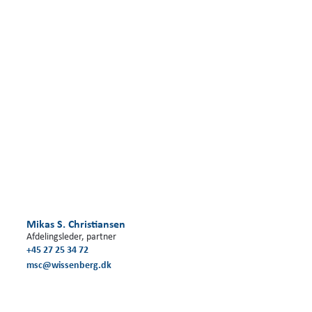
Mikas S. Christiansen
Afdelingsleder, partner
+45 27 25 34 72
msc@wissenberg.dk