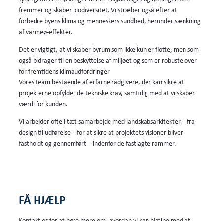
fremmer og skaber biodiversitet. Vi stræber også efter at
forbedre byens klima og menneskers sundhed, herunder sænkning
af varmeø-effekter.
Det er vigtigt, at vi skaber byrum som ikke kun er flotte, men som
også bidrager til en beskyttelse af miljøet og som er robuste over
for fremtidens klimaudfordringer.
Vores team bestående af erfarne rådgivere, der kan sikre at
projekterne opfylder de tekniske krav, samtidig med at vi skaber
værdi for kunden.
Vi arbejder ofte i tæt samarbejde med landskabsarkitekter – fra
design til udførelse – for at sikre at projektets visioner bliver
fastholdt og gennemført – indenfor de fastlagte rammer.
FÅ HJÆLP
Kontakt os for at høre mere om, hvordan vi kan hjælpe med at