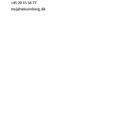
+45 20 15 56 77
msj@wissenberg.dk