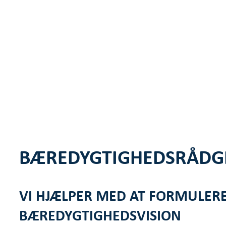
BÆREDYGTIGHEDS­RÅDG
VI HJÆLPER MED AT FORMULERE
BÆREDYGTIGHEDS­VISION