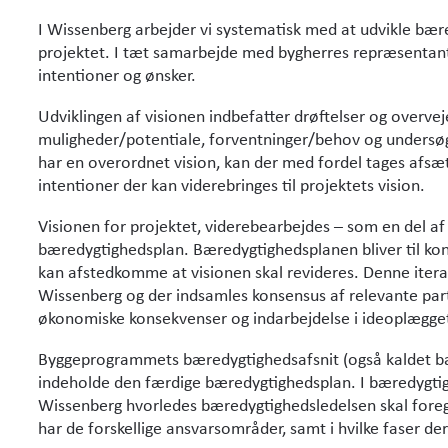
I Wissenberg arbejder vi systematisk med at udvikle bær
projektet. I tæt samar­bejde med bygherres repræsentant
intentioner og ønsker.
Udviklingen af visionen indbefatter drøftelser og overve
muligheder/potentiale, forventnin­ger/behov og undersøg
har en overordnet vision, kan der med fordel tages afsæt
intentioner der kan viderebringes til projektets vision.
Visionen for projektet, viderebearbejdes – som en del af
bæredygtig­heds­plan. Bæredygtighedsplanen bliver til kon
kan afstedkomme at visio­nen skal revideres. Denne itera
Wissenberg og der indsamles konsensus af relevan­te part
økonomiske konsekvenser og indarbejdelse i ideoplægge
Byggeprogrammets bæredygtighedsafsnit (også kaldet b
indeholde den færdige bæredygtighedsplan. I bæredygti
Wissenberg hvorledes bæredygtighedsledelsen skal fore
har de forskellige ansvarsområder, samt i hvilke faser de