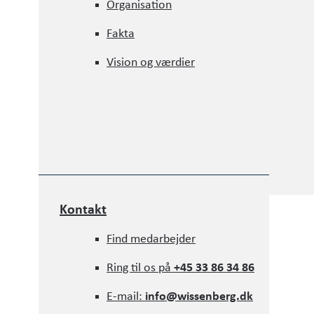
Organisation
Organisation
Fakta
Fakta
Vision og værdier
Vision og værdier
Vi har siden vores grundlæggelse arbejdet målre
udvikle bæredygtige løsninger i vores projekter.
nogensinde før lydhørhed og handlingsparathed 
bæredygtige byggeri. Gennem fem indsatsområder
kunder, leverandører og samarbejdspartnere med
mod den grønne omstilling. Sammen kan og skal
byggeriets påvirkning af klimaet.
Kontakt
Kontakt
Find medarbejder
Find medarbejder
Ring til os på
+45 33 86 34 86
Ring til os på
+45 33 86 34 86
E-mail:
info@wissenberg.dk