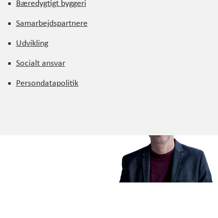
Bæredygtigt byggeri
Bæredygtigt byggeri
Samarbejdspartnere
Samarbejdspartnere
Udvikling
KONTAKTPERSO
Udvikling
ttet på at fremhæve og
Socialt ansvar
 Der er nu mere end
Socialt ansvar
over for det
Vil du vide mere om, hvordan 
Persondatapolitik
 inviterer vi vores
Persondatapolitik
 på den videre rejse
 vi minimere
+