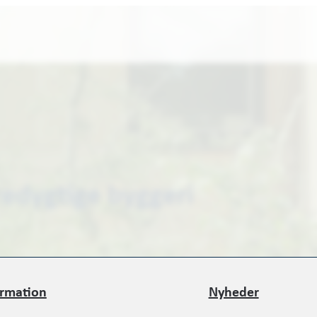
redygtige byggeri
ormation
Nyheder
ormation
Nyheder