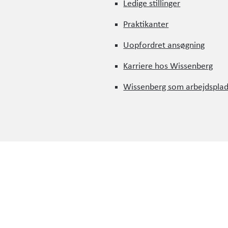
Ledige stillinger
Ledige stillinger
Praktikanter
Praktikanter
Uopfordret ansøgning
N
Uopfordret ansøgning
Karriere hos Wissenberg
Karriere hos Wissenberg
vi kan understøtte dit projekt, så kontakt:
Wissenberg som arbejdspla
Anders Svendborg Andersen
Wissenberg som arbejdspla
Fagleder for bæredygtighed, bygningskonstruktør
45 41 20 94 74
asa@wissenberg.dk