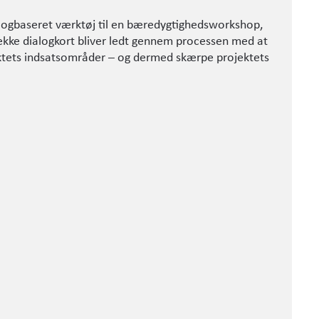
ialogbaseret værktøj til en bæredygtigheds­workshop,
kke dialogkort bliver ledt gen­nem processen med at
ektets indsatsområder – og dermed skærpe projektets