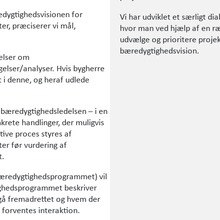
edygtighedsvisionen for
Vi har udviklet et særligt d
er, præciserer vi mål,
hvor man ved hjælp af en ræ
udvælge og prioritere proj
bæredygtighedsvision.
jelser om
elser/analyser. Hvis bygherre
 i denne, og heraf udlede
 bæredygtigheds­ledelsen – i en
krete handlinger, der muligvis
tive proces styres af
er før vurdering af
t.
æredygtighedsprogrammet) vil
g­hedsprogrammet beskriver
gå fremadrettet og hvem der
r forventes interaktion.