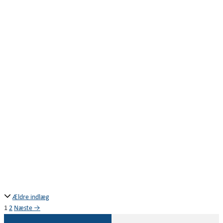
Ældre indlæg
1
2
Næste
→